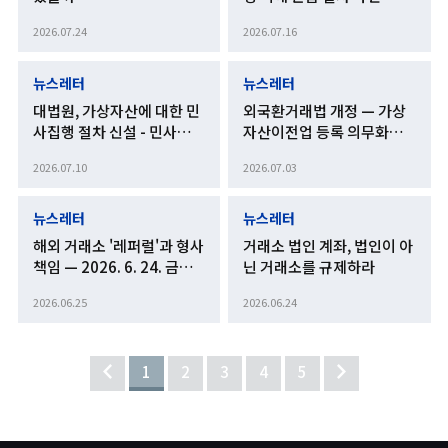
신사기피해환급법 시행령
2026.07.24
2026.07.16
개정안 입법예고
뉴스레터
뉴스레터
대법원, 가상자산에 대한 민
외국환거래법 개정 — 가상
사집행 절차 신설 - 민사집행
자산이전업 등록 의무화와
규칙 일부개정규칙안 입법
외환거래 규제 체계의 재편
2026.07.10
2026.07.03
예고
뉴스레터
뉴스레터
해외 거래소 '레퍼럴'과 형사
거래소 법인 계좌, 법인이 아
책임 — 2026. 6. 24. 금융
닌 거래소를 규제하라
정보분석원 보도자료 관련
2026.06.25
2026.06.24
1
2
3
4
5