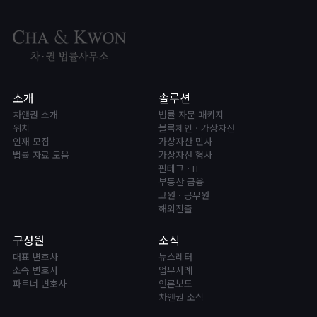
소개
솔루션
차앤권 소개
법률 자문 패키지
위치
블록체인ㆍ가상자산
인재 모집
가상자산 민사
법률 자료 모음
가상자산 형사
핀테크ㆍIT
부동산 금융
교원 · 공무원
해외진출
구성원
소식
대표 변호사
뉴스레터
소속 변호사
업무사례
파트너 변호사
언론보도
차앤권 소식