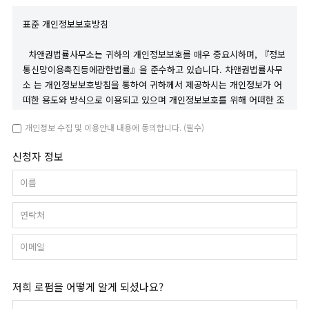
표준 개인정보보호방침
차앤권법률사무소는 귀하의 개인정보보호를 매우 중요시하며, 『정보
통신망이용촉진등에관한법률』을 준수하고 있습니다. 차앤권법률사무
소 는 개인정보보호방침을 통하여 귀하께서 제공하시는 개인정보가 어
떠한 용도와 방식으로 이용되고 있으며 개인정보보호를 위해 어떠한 조
치가 취해지고 있는지 알려드립니다.
개인정보 수집 및 이용안내 내용에 동의합니다. (필수)
이 개인정보보호방침의 순서는 다음과 같습니다.
신청자 정보
1. 개인정보의 수집목적 및 이용목적
2. 목적외 사용 및 제3자에 대한 제공 및 공유
이름
3. 개인정보 수집에 대한 동의
4. 개인정보관리책임자 및 개인정보관리담당자
연락처
5. 개인정보의 수집
6. 쿠키에 의한 개인정보 수집
이메일
7. 개인정보의 열람ㆍ정정
8. 동의철회(회원탈퇴)
9. 개인정보의 보유기간 및 이용기간
저희 로펌을 어떻게 알게 되셨나요?
10. 만14세 미만의 아동의 개인정보보호