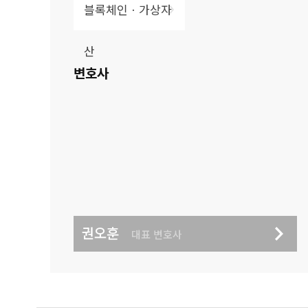
블록체인ㆍ가상자
산
변호사
권오훈
대표 변호사