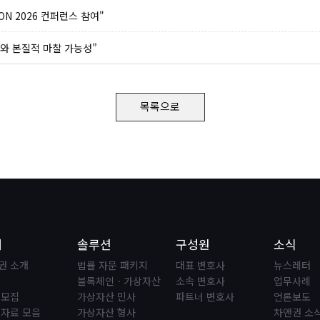
ON 2026 컨퍼런스 참여"
와 본질적 마찰 가능성”
목록으로
개
솔루션
구성원
소식
권 소개
법률 자문 패키지
대표 변호사
뉴스레터
블록체인ㆍ가상자산
소속 변호사
업무사례
 모집
가상자산 민사
파트너 변호사
언론보도
 자료 모음
가상자산 형사
차앤권 소